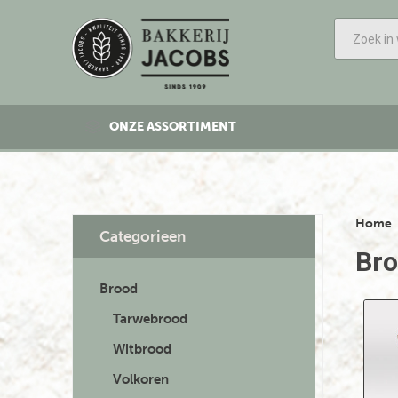
ONZE ASSORTIMENT
Home
Categorieen
Br
Brood
Tarwebrood
Witbrood
Volkoren