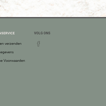
NSERVICE
VOLG ONS
 en verzenden
gegevens
e Voorwaarden