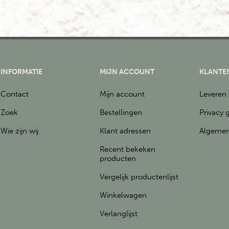
INFORMATIE
MIJN ACCOUNT
KLANTE
Contact
Mijn account
Leveren
Zoek
Bestellingen
Privacy 
Wie zijn wij
Klant adressen
Algemen
Recent bekeken
producten
Vergelijk productenlijst
Winkelwagen
Verlanglijst