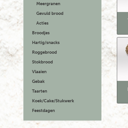
Meergranen
Gevuld brood
Acties
Broodjes
Hartig/snacks
Roggebrood
Stokbrood
Vlaaien
Gebak
Taarten
Koek/Cake/Stukwerk
Feestdagen