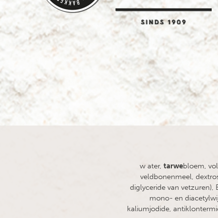
w ater,
tarwe
bloem, vo
veldbonenmeel, dextros
diglyceride van vetzuren),
mono- en diacetylwi
kaliumjodide, antiklonterm