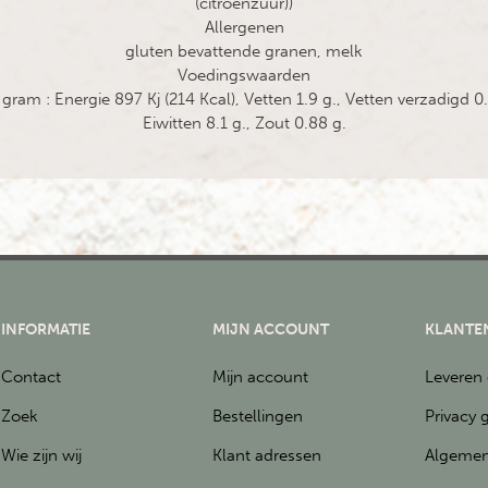
(citroenzuur))
Allergenen
gluten bevattende granen, melk
Voedingswaarden
am : Energie 897 Kj (214 Kcal), Vetten 1.9 g., Vetten verzadigd 0.
Eiwitten 8.1 g., Zout 0.88 g.
INFORMATIE
MIJN ACCOUNT
KLANTE
Contact
Mijn account
Leveren
Zoek
Bestellingen
Privacy 
Wie zijn wij
Klant adressen
Algemen