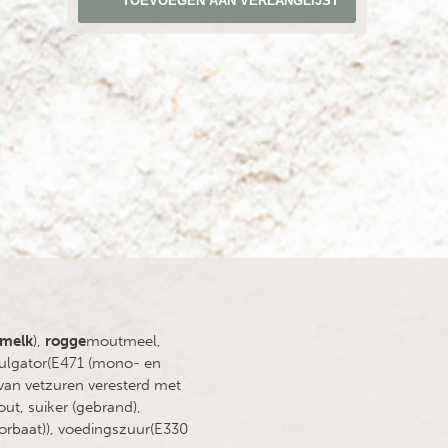
TOEVOEGEN AAN VERLANGLIJST
melk
),
rogge
moutmeel,
mulgator(E471 (mono- en
 van vetzuren veresterd met
ut, suiker (gebrand),
orbaat)), voedingszuur(E330