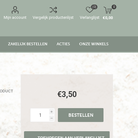
(0)
0
Mijn account
Vergelijk productenlijst
Verlanglijst
€0,00
ZAKELIJK BESTELLEN
ACTIES
ONZE WINKELS
RODUCT
€3,50
i
h