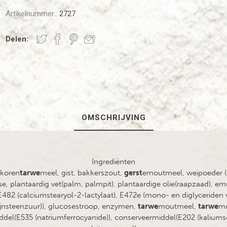
Artikelnummer::
2727
Delen:
OMSCHRIJVING
Ingrediënten
lkoren
tarwe
meel, gist, bakkerszout,
gerst
emoutmeel, weipoeder (
e, plantaardig vet(palm, palmpit), plantaardige olie(raapzaad), e
 E482 (calciumstearyol-2-lactylaat), E472e (mono- en diglyceriden
jnsteenzuur)), glucosestroop, enzymen,
tarwe
moutmeel,
tarwe
mo
iddel(E535 (natriumferrocyanide)), conserveermiddel(E202 (kaliums