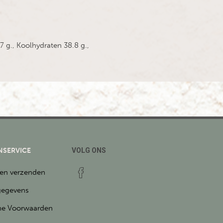
7 g., Koolhydraten 38.8 g.,
NSERVICE
VOLG ONS
 en verzenden
gegevens
e Voorwaarden